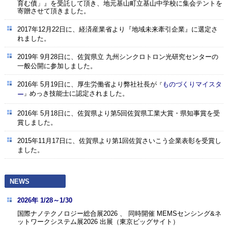
育む債」』を受託して頂き、地元基山町立基山中学校に集会テントを
寄贈させて頂きました。
2017年12月22日に、経済産業省より『地域未来牽引企業』に選定さ
れました。
2019年 9月28日に、
佐賀県立 九州シンクロトロン光研究センター
の
一般公開に参加しました。
2016年 5月19日に、厚生労働省より弊社社長が
ものづくりマイスタ
『
めっき技能士に認定されました。
ー
』
2016年 5月18日に、佐賀県より第5回佐賀県工業大賞・県知事賞を受
賞しました。
2015年11月17日に、佐賀県より第1回佐賀さいこう企業表彰を受賞し
ました。
NEWS
2026年 1/28～1/30
国際ナノテクノロジー総合展2026 、 同時開催 MEMSセンシング&ネ
ットワークシステム展2026 出展（東京ビッグサイト）