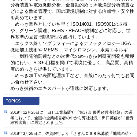
分析装置や電気泳動分析、全自動的めっき液滴定分析装置な
どによる数値管理で、国の環境規制に対する信頼性・安全性
を高めています。
めっき業界としていち早く ISO14001、ISO9001の取得
や、グリーン調達、RoHS・REACH規制などに対応し、世
界基準の品質･環境管理を維持しています。
エックス線リソグラフィーによるナノテクノロジーLIGA
微細加工技術や MEMS 、マイクロマシン、水素エネルギ
ー、燃料電池関連などの次世代のめっき技術研究開発も積極
的に行い、SDGs目標を掲げて環境に優しく、高品質、高精
度のめっきを提供しています。
めっき加工や表面処理加工など、全般にわたり何でもお問
い合わせ下さい。
めっき技術のエキスパートが迅速に対応します。
TOPICS
2019年12月25日に、日刊工業新聞社『第37回 優秀経営者顕彰』の選
考において、全国の企業経営者の中から弊社社長・田口英信が「優秀
経営者賞」に選定されました。
2019年3月29日に、佐賀銀行より『さぎんＣＳＲ私募債「地域の芽・