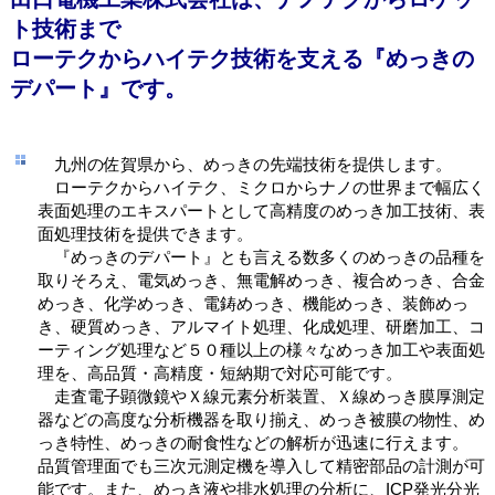
ト技術まで
ローテクからハイテク技術を支える『めっきの
デパート』です。
九州の佐賀県から、めっきの先端技術を提供します。
ローテクからハイテク、ミクロからナノの世界まで幅広く
表面処理のエキスパートとして高精度のめっき加工技術、表
面処理技術を提供できます。
『めっきのデパート』とも言える数多くのめっきの品種を
取りそろえ、電気めっき、無電解めっき、複合めっき、合金
めっき、化学めっき、電鋳めっき、機能めっき、装飾めっ
き、硬質めっき、アルマイト処理、化成処理、研磨加工、コ
ーティング処理など５０種以上の様々なめっき加工や表面処
理を、高品質・高精度・短納期で対応可能です。
走査電子顕微鏡やＸ線元素分析装置、Ｘ線めっき膜厚測定
器などの高度な分析機器を取り揃え、めっき被膜の物性、め
っき特性、めっきの耐食性などの解析が迅速に行えます。
品質管理面でも三次元測定機を導入して精密部品の計測が可
能です。また、めっき液や排水処理の分析に、ICP発光分光